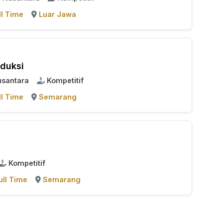
ll Time
Luar Jawa
duksi
usantara
Kompetitif
ll Time
Semarang
Kompetitif
ull Time
Semarang