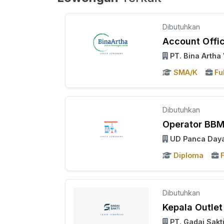
Dibutuhkan
Account Office
PT. Bina Arth
SMA/K
Fu
Dibutuhkan
Operator BBM
UD Panca Daya
Diploma
F
Dibutuhkan
Kepala Outlet
PT. Gadai Sakt