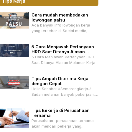
Tips Kerja
Cara mudah membedakan
lowongan palsu
Ada banyak info lowongan kerja
yang tersebar di Social media,
5 Cara Menjawab Pertanyaan
HRD Saat Ditanya Alasan
Melamar Kerja
5 Cara Menjawab Pertanyaan HRD
Saat Ditanya Alasan Melamar Kerja
Tips Ampuh Diterima Kerja
dengan Cepat
Hello Sahabat #SemarangKerja..!!!
Sudah melamar banyak pekerjaan,
tapi belum ada
Tips Bekerja di Perusahaan
Ternama
Perusahaan- perusahaan ternama
akan mencari pekerja yang
mempunyai talenta –