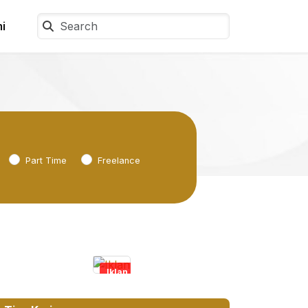
i
Part Time
Freelance
Iklan