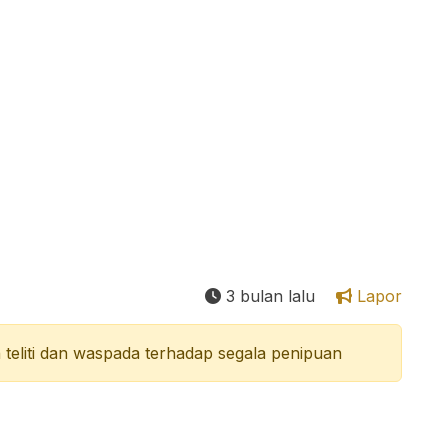
3 bulan lalu
Lapor
teliti dan waspada terhadap segala penipuan