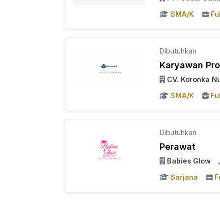
SMA/K
Fu
Dibutuhkan
Karyawan Pro
CV. Koronka N
SMA/K
Fu
Dibutuhkan
Perawat
Babies Glow
Sarjana
F