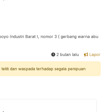
boyo Industri Barat I, nomor 3 ( gerbang warna abu
2 bulan lalu
Lapor
teliti dan waspada terhadap segala penipuan