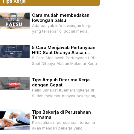
Tips Kerja
Cara mudah membedakan
lowongan palsu
Ada banyak info lowongan kerja
yang tersebar di Social media,
5 Cara Menjawab Pertanyaan
HRD Saat Ditanya Alasan
Melamar Kerja
5 Cara Menjawab Pertanyaan HRD
Saat Ditanya Alasan Melamar Kerja
Tips Ampuh Diterima Kerja
dengan Cepat
Hello Sahabat #SemarangKerja..!!!
Sudah melamar banyak pekerjaan,
tapi belum ada
Tips Bekerja di Perusahaan
Ternama
Perusahaan- perusahaan ternama
akan mencari pekerja yang
mempunyai talenta –