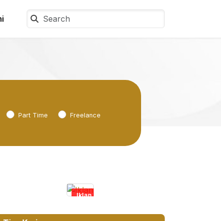
i
Part Time
Freelance
Iklan