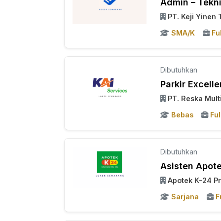
Admin – Tekni
PT. Keji Yinen
SMA/K
Fu
Dibutuhkan
Parkir Excell
PT. Reska Mult
Bebas
Ful
Dibutuhkan
Asisten Apot
Apotek K-24 P
Sarjana
F