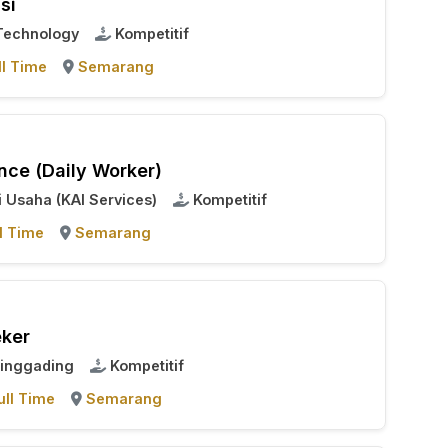
si
 Technology
Kompetitif
ll Time
Semarang
ence (Daily Worker)
i Usaha (KAI Services)
Kompetitif
l Time
Semarang
eker
ringgading
Kompetitif
ull Time
Semarang