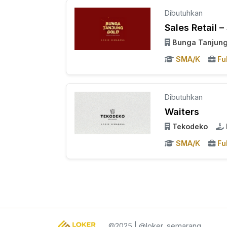
Dibutuhkan
Sales Retail –
Bunga Tanjung
SMA/K
Fu
Dibutuhkan
Waiters
Tekodeko
SMA/K
Fu
©2025 | @loker_semarang