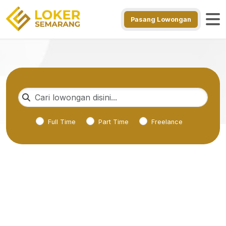
Pasang Lowongan
Full Time
Part Time
Freelance