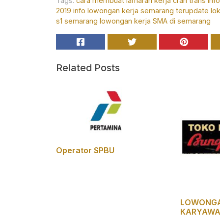
Tags:
cara membuat lamaran kerja
cran trans
inf
2019
info lowongan kerja semarang terupdate
lo
s1 semarang
lowongan kerja SMA di semarang
Related Posts
Operator SPBU
LOWONGA
KARYAWA