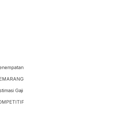
enempatan
EMARANG
stimasi Gaji
OMPETITIF