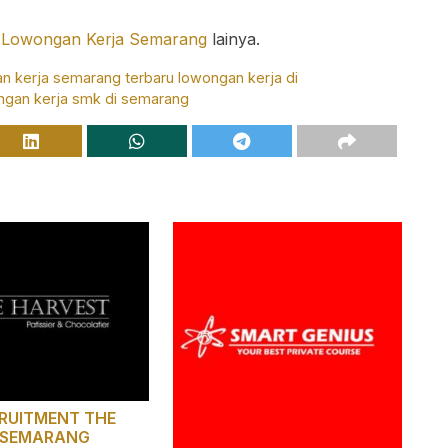
 Lowongan Kerja Semarang
lainya.
an kerja semarang terbaru
lowongan kerja di
ngan kerja smk di semarang
RUITMENT THE
 SEMARANG