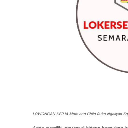
LOWONGAN KERJA Mom and Child Ruko Ngaliyan Squar
Anda memiliki interest di bidang konsultan