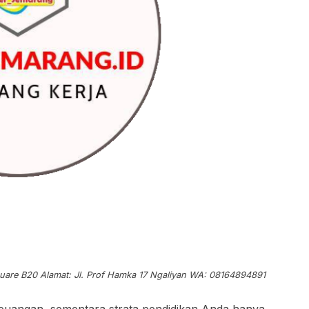
e B20 Alamat: Jl. Prof Hamka 17 Ngaliyan WA: 08164894891
 keuangan, sementara strata pendidikan Anda hanya