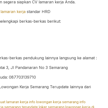
kan segera siapkan CV lamaran kerja Anda.
lamaran kerja
standar HRD
elengkapi berkas-berkas berikut:
rkas-berkas pendukung lainnya langsung ke alamat :
ai 3, Jl Pandanaran No 3 Semarang
uda: 087703139710
o Lowongan Kerja Semarang Terupdate lainnya dari
at lamaran kerja
info lowongan kerja semarang
info
rja semarang terupdate
loker semarang
lowongan kerja di