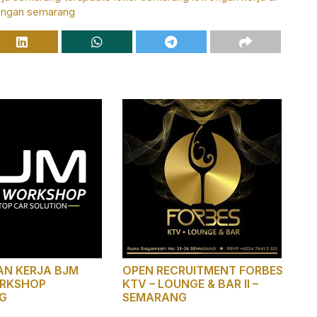
ongan semarang
N KERJA BJM
OPEN RECRUITMENT FORBES
RKSHOP
KTV – LOUNGE & BAR II –
G
SEMARANG