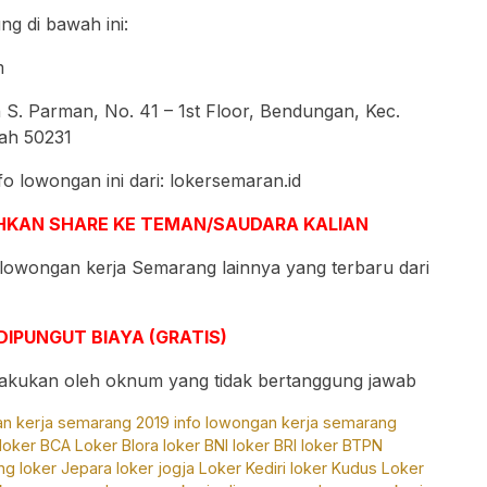
g di bawah ini:
m
 S. Parman, No. 41 – 1st Floor, Bendungan, Kec.
ah 50231
fo lowongan ini dari: lokersemaran.id
LAHKAN SHARE KE TEMAN/SAUDARA KALIAN
 lowongan kerja Semarang lainnya yang terbaru dari
DIPUNGUT BIAYA (GRATIS)
ilakukan oleh oknum yang tidak bertanggung jawab
an kerja semarang 2019
info lowongan kerja semarang
loker BCA
Loker Blora
loker BNI
loker BRI
loker BTPN
ng
loker Jepara
loker jogja
Loker Kediri
loker Kudus
Loker