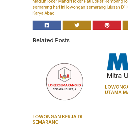
Madiun
loker Mandiri
loker Pati
Loker Rembang
l
semarang hari ini
lowongan semarang
lulusan D1
Karya Abadi
Related Posts
LOWONGAN
UTAMA M
LOWONGAN KERJA DI
SEMARANG