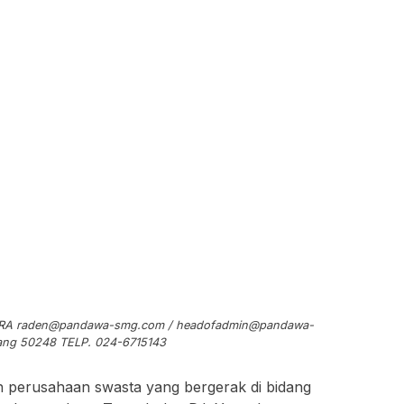
ARA
raden@pandawa-smg.com
/
headofadmin@pandawa-
rang 50248 TELP. 024-6715143
h perusahaan swasta yang bergerak di bidang