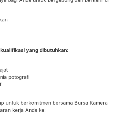
nya bagi Anda untuk bergabung dan berkarir di
rkan
kualifikasi yang dibutuhkan:
ajat
nia potografi
f
nggup untuk berkomitmen bersama Bursa Kamera
aran kerja Anda ke: