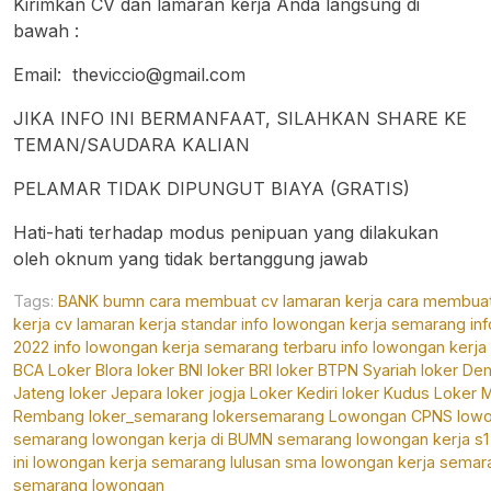
Kirimkan CV dan lamaran kerja Anda langsung di
bawah :
Email:
theviccio@gmail.com
JIKA INFO INI BERMANFAAT, SILAHKAN SHARE KE
TEMAN/SAUDARA KALIAN
PELAMAR TIDAK DIPUNGUT BIAYA (GRATIS)
Hati-hati terhadap modus penipuan yang dilakukan
oleh oknum yang tidak bertanggung jawab
Tags:
BANK
bumn
cara membuat cv lamaran kerja
cara membuat
kerja
cv lamaran kerja standar
info lowongan kerja semarang
in
2022
info lowongan kerja semarang terbaru
info lowongan kerj
BCA
Loker Blora
loker BNI
loker BRI
loker BTPN Syariah
loker De
Jateng
loker Jepara
loker jogja
Loker Kediri
loker Kudus
Loker 
Rembang
loker_semarang
lokersemarang
Lowongan CPNS
lowo
semarang
lowongan kerja di BUMN semarang
lowongan kerja s1
ini
lowongan kerja semarang lulusan sma
lowongan kerja semar
semarang
lowongan