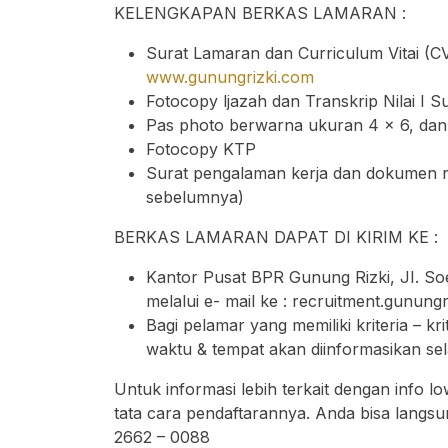
KELENGKAPAN BERKAS LAMARAN :
Surat Lamaran dan Curriculum Vitai (C
www.gunungrizki.com
Fotocopy ljazah dan Transkrip Nilai I S
Pas photo berwarna ukuran 4 x 6, dan
Fotocopy KTP
Surat pengalaman kerja dan dokumen re
sebelumnya)
BERKAS LAMARAN DAPAT DI KIRIM KE :
Kantor Pusat BPR Gunung Rizki, JI. So
melalui e- mail ke :
recruitment.gunung
Bagi pelamar yang memiliki kriteria – kri
waktu & tempat akan diinformasikan se
Untuk informasi lebih terkait dengan info
tata cara pendaftarannya. Anda bisa langs
2662 – 0088