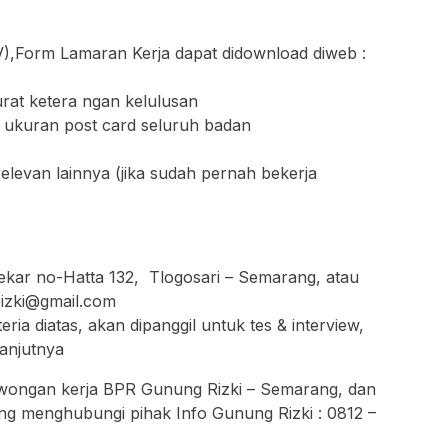
V),Form Lamaran Kerja dapat didownload diweb :
urat ketera ngan kelulusan
 ukuran post card seluruh badan
levan lainnya (jika sudah pernah bekerja
ekar no-Hatta 132, Tlogosari – Semarang, atau
rizki@gmail.com
teria diatas, akan dipanggil untuk tes & interview,
lanjutnya
 lowongan kerja BPR Gunung Rizki – Semarang, dan
ung menghubungi pihak Info Gunung Rizki : 0812 –