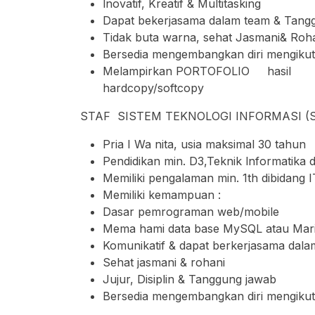
lnovatif, Kreatif & Multitasking
Dapat bekerjasama dalam team & Tan
Tidak buta warna, sehat Jasmani& Roh
Bersedia mengembangkan diri mengikuti
Melampirkan PORTOFOLIO hasil de
hardcopy/softcopy
STAF SISTEM TEKNOLOGI INFORMASI (S
Pria I Wa nita, usia maksimal 30 tahun
Pendidikan min. D3,Teknik lnformatika 
Memiliki pengalaman min. 1th dibidang I
Memiliki kemampuan :
Dasar pemrograman web/mobile
Mema hami data base MySQL atau MariaD
Komunikatif & dapat berkerjasama dal
Sehat jasmani & rohani
Jujur, Disiplin & Tanggung jawab
Bersedia mengembangkan diri mengikuti