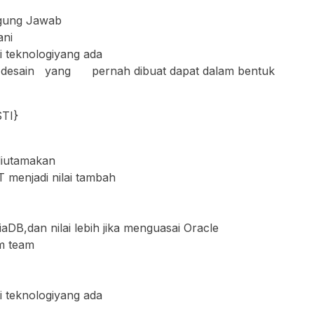
ggung Jawab
ani
 teknologiyang ada
sain yang pernah dibuat dapat dalam bentuk
TI}
diutamakan
T menjadi nilai tambah
B,dan nilai lebih jika menguasai Oracle
am team
 teknologiyang ada