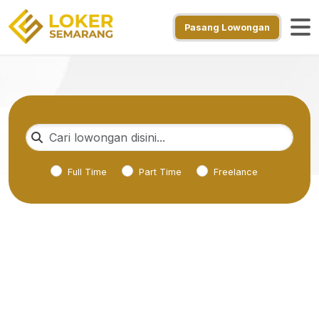
Pasang Lowongan
Full Time
Part Time
Freelance