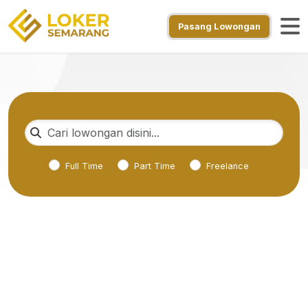
Pasang Lowongan
Full Time
Part Time
Freelance