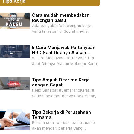
Tips Kerja
Cara mudah membedakan
lowongan palsu
Ada banyak info lowongan kerja
yang tersebar di Social media,
5 Cara Menjawab Pertanyaan
HRD Saat Ditanya Alasan
Melamar Kerja
5 Cara Menjawab Pertanyaan HRD
Saat Ditanya Alasan Melamar Kerja
Tips Ampuh Diterima Kerja
dengan Cepat
Hello Sahabat #SemarangKerja..!!!
Sudah melamar banyak pekerjaan,
tapi belum ada
Tips Bekerja di Perusahaan
Ternama
Perusahaan- perusahaan ternama
akan mencari pekerja yang
mempunyai talenta –