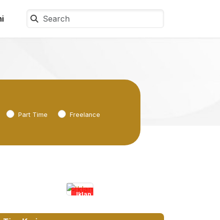
i
Part Time
Freelance
Iklan