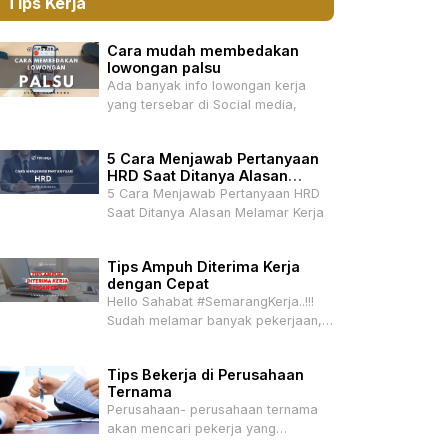
Tips Kerja
Cara mudah membedakan
lowongan palsu
Ada banyak info lowongan kerja
yang tersebar di Social media,
5 Cara Menjawab Pertanyaan
HRD Saat Ditanya Alasan
Melamar Kerja
5 Cara Menjawab Pertanyaan HRD
Saat Ditanya Alasan Melamar Kerja
Tips Ampuh Diterima Kerja
dengan Cepat
Hello Sahabat #SemarangKerja..!!!
Sudah melamar banyak pekerjaan,
tapi belum ada
Tips Bekerja di Perusahaan
Ternama
Perusahaan- perusahaan ternama
akan mencari pekerja yang
mempunyai talenta –