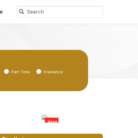
i
Part Time
Freelance
Iklan