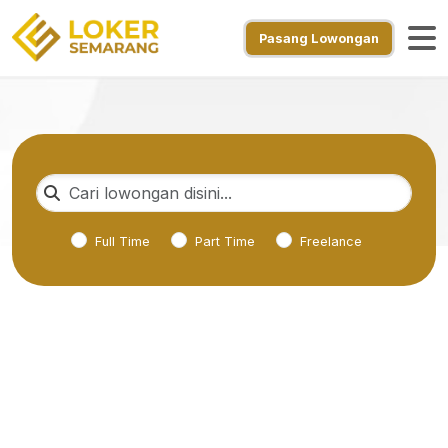
Pasang Lowongan
Full Time
Part Time
Freelance