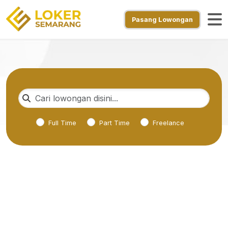
Pasang Lowongan
Full Time
Part Time
Freelance