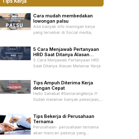
Tips Kerja
Cara mudah membedakan
lowongan palsu
Ada banyak info lowongan kerja
yang tersebar di Social media,
5 Cara Menjawab Pertanyaan
HRD Saat Ditanya Alasan
Melamar Kerja
5 Cara Menjawab Pertanyaan HRD
Saat Ditanya Alasan Melamar Kerja
Tips Ampuh Diterima Kerja
dengan Cepat
Hello Sahabat #SemarangKerja..!!!
Sudah melamar banyak pekerjaan,
tapi belum ada
Tips Bekerja di Perusahaan
Ternama
Perusahaan- perusahaan ternama
akan mencari pekerja yang
mempunyai talenta –