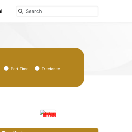
i
Part Time
Freelance
Iklan