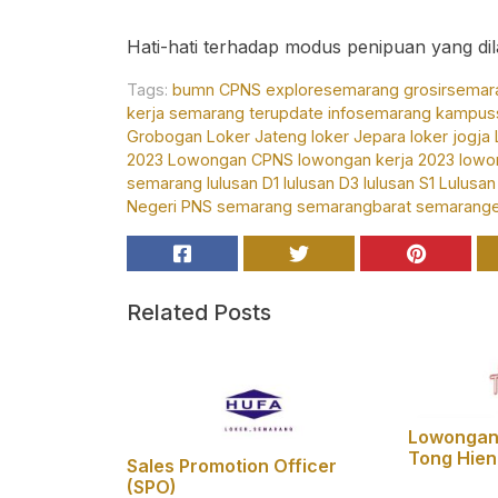
Hati-hati terhadap modus penipuan yang d
Tags:
bumn
CPNS
exploresemarang
grosirsemar
kerja semarang terupdate
infosemarang
kampus
Grobogan
Loker Jateng
loker Jepara
loker jogja
2023
Lowongan CPNS
lowongan kerja 2023
lowo
semarang
lulusan D1
lulusan D3
lulusan S1
Lulusan
Negeri
PNS
semarang
semarangbarat
semarange
Related Posts
Lowongan 
Tong Hie
Sales Promotion Officer
(SPO)