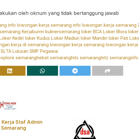
ilakukan oleh oknum yang tidak bertanggung jawab
ang
info lowongan kerja semarang
info lowongan kerja semarang 
semarang
Kerjabumn
kulinersemarang
loker BCA
Loker Blora
loker
Loker Kediri
loker Kudus
Loker Madiun
loker Mandiri
loker Pati
Lok
ngan kerja di semarang
lowongan kerja semarang
lowongan kerja 
 SLTA
Lulusan SMP
Pegawai
xplore
semaranghebat
semaranghits
semaranghitz
semaranginfo
Kerja Staf Admin
n Semarang